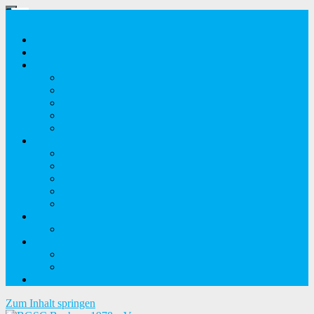
Home
News
Anlage
Einlasszeiten
Eintrittspreise
Anfahrt
Pistenplan
Platzrekorde
Verein
Vorstand
Chronik
Termine
Mitglied werden
Mitgliederportal
Sport
Ergebnisse
Medien
Bildergalerie
Videos
Kontakt
Zum Inhalt springen