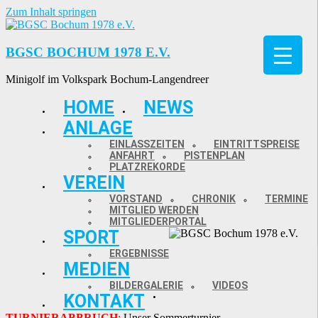
Zum Inhalt springen
BGSC BOCHUM 1978 E.V.
Minigolf im Volkspark Bochum-Langendreer
HOME
NEWS
ANLAGE
EINLASSZEITEN
EINTRITTSPREISE
ANFAHRT
PISTENPLAN
PLATZREKORDE
VEREIN
VORSTAND
CHRONIK
TERMINE
MITGLIED WERDEN
MITGLIEDERPORTAL
SPORT
ERGEBNISSE
MEDIEN
BILDERGALERIE
VIDEOS
KONTAKT
TURNIERABBRUCH
:
Unser Sommerturnier