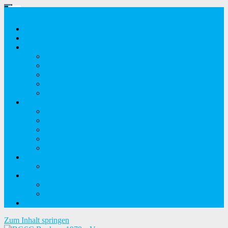
Home
News
Anlage
Einlasszeiten
Eintrittspreise
Anfahrt
Pistenplan
Platzrekorde
Verein
Vorstand
Chronik
Termine
Mitglied werden
Mitgliederportal
Sport
Ergebnisse
Medien
Bildergalerie
Videos
Kontakt
Zum Inhalt springen