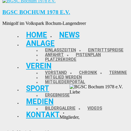
BGSC BOCHUM 1978 E.V.
Minigolf im Volkspark Bochum-Langendreer
HOME
NEWS
ANLAGE
EINLASSZEITEN
EINTRITTSPREISE
ANFAHRT
PISTENPLAN
PLATZREKORDE
VEREIN
VORSTAND
CHRONIK
TERMINE
MITGLIED WERDEN
MITGLIEDERPORTAL
SPORT
Liebe
ERGEBNISSE
MEDIEN
BILDERGALERIE
VIDEOS
KONTAKT
Mitglieder,