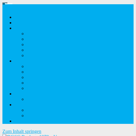
Home
News
Anlage
Einlasszeiten
Eintrittspreise
Anfahrt
Pistenplan
Platzrekorde
Verein
Vorstand
Chronik
Termine
Mitglied werden
Mitgliederportal
Sport
Ergebnisse
Medien
Bildergalerie
Videos
Kontakt
Zum Inhalt springen