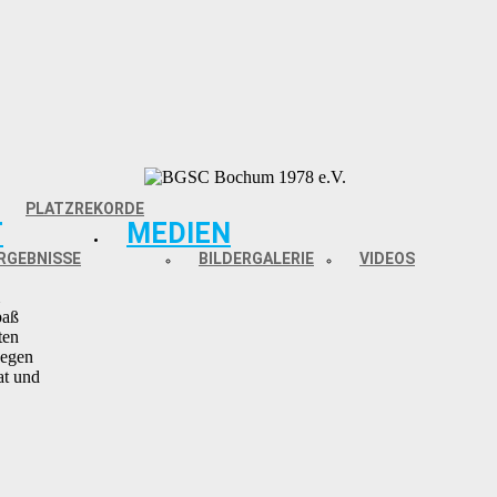
PLATZREKORDE
T
MEDIEN
RGEBNISSE
BILDERGALERIE
VIDEOS
paß
ten
gegen
at und