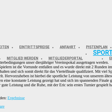
EITEN
EINTRITTSPREISE
ANFAHRT
PISTENPLAN
SPOR
MITGLIED WERDEN
MITGLIEDERPORTAL
E
terbedingungen unser diesjähriger Vereinspokal ausgetragen werden.
ielern ist die Vorrunde entfallen und es wurde direkt mit 2 Runden im
alten und sich somit direkt für das Viertelfinale qualifiziert. Mit viel S
. Hervorzuheben ist hierbei die sportliche Leistung von unserem ältes
n eine konstante Leistung gezeigt hat und sich im spannenden Finale 
r gute Leistung und die Ruhe, mit der Eric sein erstes Turnier gespielt h
rden:
Ergebnisse
are