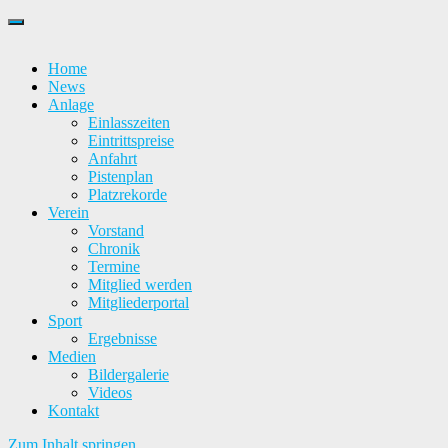
Home
News
Anlage
Einlasszeiten
Eintrittspreise
Anfahrt
Pistenplan
Platzrekorde
Verein
Vorstand
Chronik
Termine
Mitglied werden
Mitgliederportal
Sport
Ergebnisse
Medien
Bildergalerie
Videos
Kontakt
Zum Inhalt springen