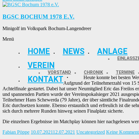
BGSC BOCHUM 1978 E.V.
Minigolf im Volkspark Bochum-Langendreer
Menü
HOME
NEWS
ANLAGE
EINLASSZ
VEREIN
VORSTAND
CHRONIK
TERMINE
KONTAKT
Heute konnte bei besten Wet
Aufgrund der Teilnehmerzahl von 15 Sp
Achtelfinale gestartet. Dabei hat unser Neumitglied Eric das Freilos erh
und spannenden Partien wurde der Vereinspokalsieger 2021 ausgespielt
Teilnehmer Hans Schewerda (79 Jahre), der über sämtliche Finalrunde
Eric durchsetzen konnte. Ebenso erstaunlich und erfreulich ist die seh
sich durch mehrere Runden hinweg seinen Finalplatz sicherte.
Die einzelnen Ergebnisse im Matchplay können hier nachgelesen we
Fabian Pöppe
10.07.2021
12.07.2021
Uncategorized
Keine Komment