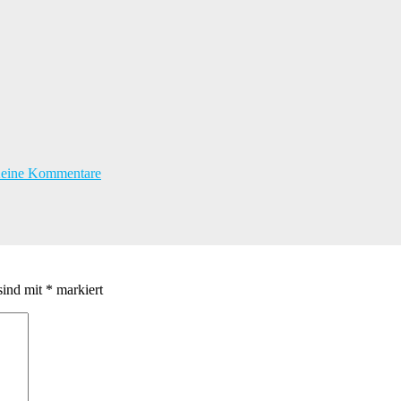
eine Kommentare
sind mit
*
markiert