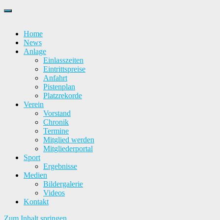
Home
News
Anlage
Einlasszeiten
Eintrittspreise
Anfahrt
Pistenplan
Platzrekorde
Verein
Vorstand
Chronik
Termine
Mitglied werden
Mitgliederportal
Sport
Ergebnisse
Medien
Bildergalerie
Videos
Kontakt
Zum Inhalt springen